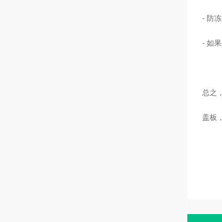
- 
- 
总之
盖板