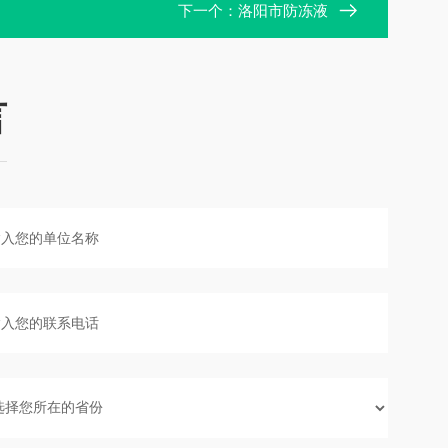
下一个：
洛阳市防冻液
言