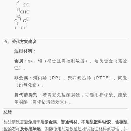
4
2
C
H
C
H
O
2
C
l
C
C
O
2
l
l
+
+
+
2
Δ
五、替代方案建议
适用材料
：
金属
：钛、钽（昂贵且需控制浓度）、哈氏合金（需验
证）。
非金属
：聚丙烯（PP）、聚四氟乙烯（PTFE）、陶瓷
（如氧化铝）。
替代清洗剂
：若需避免盐酸腐蚀，可选用柠檬酸、醋酸
等弱酸（需评估清洁效果）。
总结
盐酸清洗需避免用于
活泼金属、普通钢材、不耐酸塑料/橡胶、含碳酸
盐的石材及敏感涂层
。实际使用前建议通过小试验证材料兼容性，并