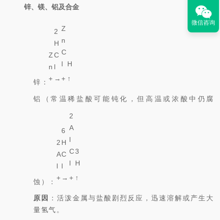
锌、镁、铝及合金
微信咨询
Z
2
n
H
C
Z
C
l
H
n
l
2
2
+
→
+
↑
锌：
铝（常温稀盐酸可能钝化，但高温或浓酸中仍腐
2
A
6
l
2
H
C
3
A
C
l
H
l
l
3
2
+
→
+
↑
蚀）：
原因
：活泼金属与盐酸剧烈反应，迅速溶解或产生大
量氢气。