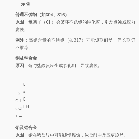
示例
：
普通不锈钢（如304、316）
原因
：氯离子（Cl⁻）会破坏不锈钢的钝化膜，引发点蚀或应力
腐蚀。
例外
：高钼含量的不锈钢（如317）可能短期耐受，但长期仍
不推荐。
铜及铜合金
原因
：铜与盐酸反应生成氯化铜，导致腐蚀。
C
u
2
C
C
H
l
H
u
Cl
2
2
+
→
+
↑
铅及铅合金
原因
：铅在稀盐酸中可能缓慢腐蚀，浓盐酸中反应更剧烈。