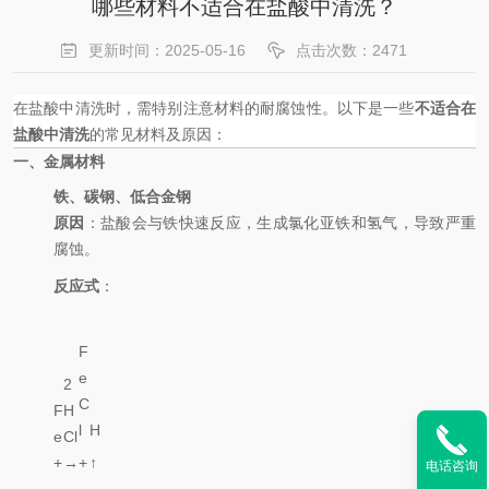
哪些材料不适合在盐酸中清洗？
更新时间：2025-05-16
点击次数：2471
在盐酸中清洗时，需特别注意材料的耐腐蚀性。以下是一些
不适合在
盐酸中清洗
的常见材料及原因：
一、金属材料
铁、碳钢、低合金钢
原因
：盐酸会与铁快速反应，生成氯化亚铁和氢气，导致严重
腐蚀。
反应式
：
F
e
2
C
F
H
l
H
e
Cl
2
2
+
→
+
↑
电话咨询