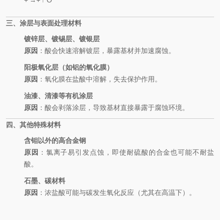
+
→
+
↑
O
三、涂层与表面处理材料
镀锌层、镀锡层、镀银层
原因
：酸会快速溶解镀层，暴露基材并加速腐蚀。
阳极氧化层（如铝的氧化膜）
原因
：氧化膜在盐酸中溶解，失去保护作用。
油漆、清漆等有机涂层
原因
：酸会剥落涂层，导致基材直接暴露于腐蚀环境。
四、其他特殊材料
含钼以外的高合金钢
原因
：氯离子易引发点蚀，即使耐硫酸的合金也可能不耐盐
酸。
石墨、碳材料
原因
：浓盐酸可能与碳发生氧化反应（尤其在高温下）。