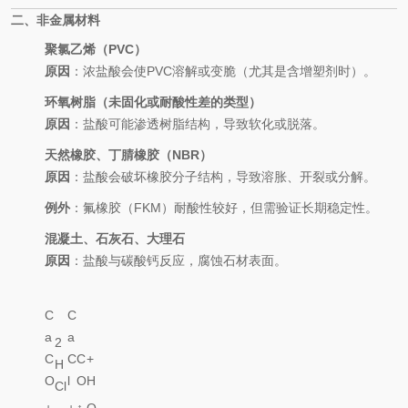
二、非金属材料
聚氯乙烯（PVC）
原因
：浓盐酸会使PVC溶解或变脆（尤其是含增塑剂时）。
环氧树脂（未固化或耐酸性差的类型）
原因
：盐酸可能渗透树脂结构，导致软化或脱落。
天然橡胶、丁腈橡胶（NBR）
原因
：盐酸会破坏橡胶分子结构，导致溶胀、开裂或分解。
例外
：氟橡胶（FKM）耐酸性较好，但需验证长期稳定性。
混凝土、石灰石、大理石
原因
：盐酸与碳酸钙反应，腐蚀石材表面。
C
C
a
a
2
C
C
C
+
H
O
l
O
H
Cl
3
2
2
2