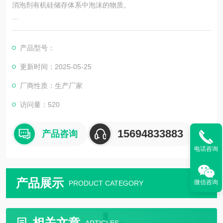
消泡剂有机硅储存体系中泡沫的物质。
在工业的生产过程中会产生很多有害的泡沫，严重阻碍了生产的
进度，这时就需要添加消泡剂来消除这些有害的泡沫。
产品型号：
常见消泡剂的消泡机理
更新时间：2025-05-25
厂商性质：生产厂家
硅树脂系消泡剂具有良好的破泡能力和抑泡能力。
访问量：520
g. 卤化有机物
卤化有机物，如卤化烃，特别是氟有机化合物，如氟氯化烃及多
15694833883
产品咨询
氟化烃等也常用作消泡剂。
h. 聚醚及聚醚型非离子表面活性剂
电话咨询
带短聚氧乙烯链的非离子型表面活性剂
产品展示
微信咨询
PRODUCT CATEGORY
相关文章