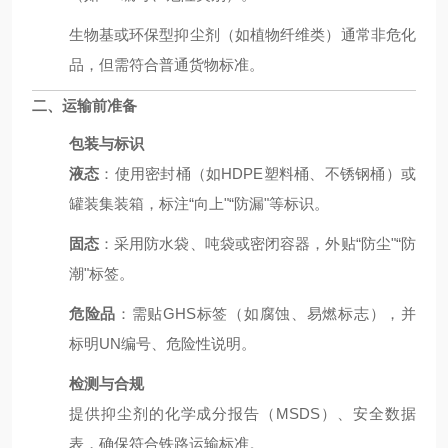
生物基或环保型抑尘剂（如植物纤维类）通常非危化
品，但需符合普通货物标准。
二、运输前准备
包装与标识
液态
：使用密封桶（如HDPE塑料桶、不锈钢桶）或
罐装集装箱，标注“向上"“防漏"等标识。
固态
：采用防水袋、吨袋或密闭容器，外贴“防尘"“防
潮"标签。
危险品
：需贴GHS标签（如腐蚀、易燃标志），并
标明UN编号、危险性说明。
检测与合规
提供抑尘剂的化学成分报告（MSDS）、安全数据
表，确保符合铁路运输标准。