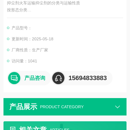
抑尘剂火车运输抑尘剂的分类与运输性质
按形态分类
液态抑尘剂：如水基型、乳液型，需按液体货物运输，注意防泄
产品型号：
漏。
更新时间：2025-05-18
固态抑尘剂（粉末、颗粒）：需防潮、防扬尘，避免吸入或污染
厂商性质：生产厂家
环境。
访问量：1041
复合型抑尘剂：可能含多种成分，需根据主要成分判定运输类
别。
15694833883
产品咨询
产品展示
PRODUCT CATEGORY
相关文章