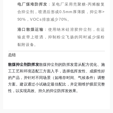
电厂煤堆防挥发
：某电厂采用壳聚糖-丙烯酸复
合抑尘剂，喷洒后形成0.5mm厚薄膜，抑尘率>
90%，VOCs排放减少70%。
港口散煤运输
：使用纳米硅溶胶抑尘剂，在运
输皮带上喷洒，抑制粉尘飞扬的同时减少煤粉
黏附设备。
总结
散煤抑尘剂防挥发
散煤抑尘剂的防挥发需从配方优化、施
工工艺和环境适配三方面入手，选择低挥发性、成膜性好
的产品，并针对不同场景（如堆存时间、气候条件）调整
方案。建议通过小试确定最佳配比，并定期维护膜层完整
性，以实现高效、持久的抑尘防挥发效果。