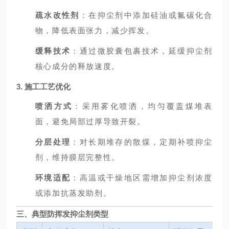
疏水改性剂
：在抑尘剂中添加硅油或氟碳化合
物，降低表面张力，减少挥发。
缓释技术
：通过微胶囊包裹技术，延缓抑尘剂
核心成分的释放速度。
3. 施工工艺优化
喷洒方式
：采用雾化喷洒，均匀覆盖煤堆表
面，避免局部过厚导致开裂。
分层处理
：对长期堆存的散煤，定期补喷抑尘
剂，维持膜层完整性。
环境适配
：高温或干燥地区需增加抑尘剂浓度
或添加抗蒸发助剂。
三、典型防挥发抑尘剂类型