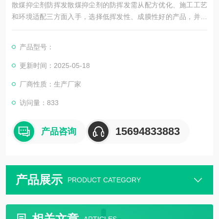
散煤抑尘剂防挥发散煤抑尘剂的防挥发需从配方优化、施工工艺
和环境适配三方面入手，选择低挥发性、成膜性好的产品，并针
对不同场景（如堆存时间、气候条件）调整方案。建议通过小试
确定最佳配比，并定期维护膜层完整性，以实现高效、持久的抑
产品型号：
尘防挥发效果。
更新时间：2025-05-18
厂商性质：生产厂家
访问量：833
15694833883
产品咨询
产品展示
PRODUCT CATEGORY
相关文章