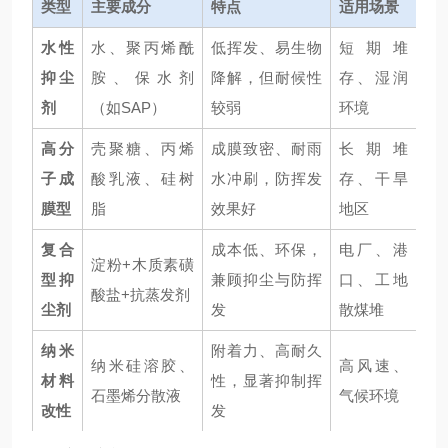
类型
主要成分
特点
适用场景
水性
水、聚丙烯酰
低挥发、易生物
短期堆
抑尘
胺、保水剂
降解，但耐候性
存、湿润
剂
（如SAP）
较弱
环境
高分
壳聚糖、丙烯
成膜致密、耐雨
长期堆
子成
酸乳液、硅树
水冲刷，防挥发
存、干旱
膜型
脂
效果好
地区
复合
成本低、环保，
电厂、港
淀粉+木质素磺
型抑
兼顾抑尘与防挥
口、工地
酸盐+抗蒸发剂
尘剂
发
散煤堆
纳米
附着力、高耐久
纳米硅溶胶、
高风速、
材料
性，显著抑制挥
石墨烯分散液
气候环境
改性
发