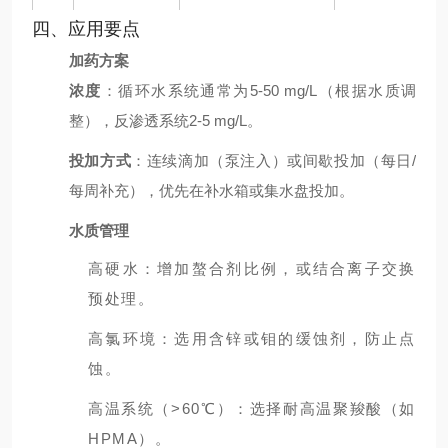
四、应用要点
加药方案
浓度
：循环水系统通常为5-50 mg/L（根据水质调
整），反渗透系统2-5 mg/L。
投加方式
：连续滴加（泵注入）或间歇投加（每日/
每周补充），优先在补水箱或集水盘投加。
水质管理
高硬水：增加螯合剂比例，或结合离子交换
预处理。
高氯环境：选用含锌或钼的缓蚀剂，防止点
蚀。
高温系统（>60℃）：选择耐高温聚羧酸（如
HPMA）。