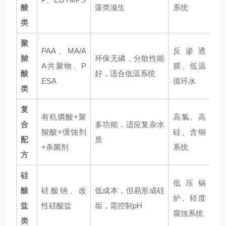
酸
藻类滋生
系统
类
聚
PAA、MA/A
反渗透
羧
环保无磷，分散性能
A共聚物、P
膜、低温
酸
好，适合低温系统
ESA
循环水
类
复
有机膦酸+聚
高氯、高
合
多功能，适应复杂水
羧酸+缓蚀剂
硅、含铜
配
质
+杀菌剂
系统
方
硅
低压锅
酸
硅酸钠、改
低成本，但易形成硅
炉、轻度
盐
性硅酸盐
垢，需控制pH
腐蚀系统
类