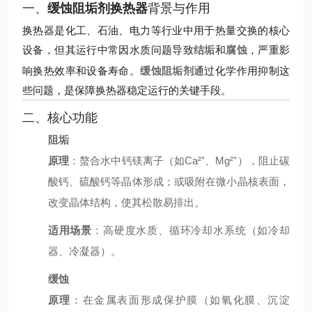
一、
缓蚀阻垢剂换热器
背景与作用
换热器是化工、石油、电力等行业中用于热量交换的核心
设备，但其运行中常因水质问题导致
结垢
和
腐蚀
，严重影
响换热效率和设备寿命。
缓蚀阻垢剂
通过化学作用抑制这
些问题，是保障换热器稳定运行的关键手段。
二、核心功能
阻垢
原理
：螯合水中钙镁离子（如Ca²⁺、Mg²⁺），阻止碳
酸钙、硫酸钙等晶体形成；或吸附在微小晶核表面，
改变晶体结构，使其松散易排出。
适用场景
：高硬度水质、循环冷却水系统（如冷却
器、冷凝器）。
缓蚀
原理
：在金属表面形成保护膜（如氧化膜、沉淀