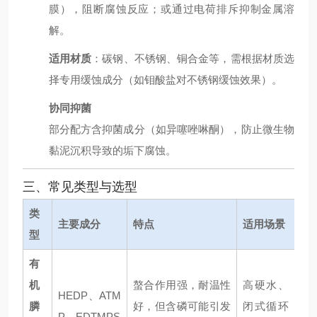
膜），阻断腐蚀反应；或通过电荷排斥抑制金属溶
解。
适用材质
：碳钢、不锈钢、铜合金等，需根据材质选
择专用缓蚀成分（如钼酸盐对不锈钢缓蚀效果）。
协同抑菌
部分配方含抑菌成分（如异噻唑啉酮），防止微生物
黏泥沉积导致的垢下腐蚀。
三、常见类型与选型
类
主要成分
特点
适用场景
型
有
机
螯合作用强，耐温性
高硬水、
HEDP、ATM
膦
好，但含磷可能引发
闭式循环
P、EDTMPS