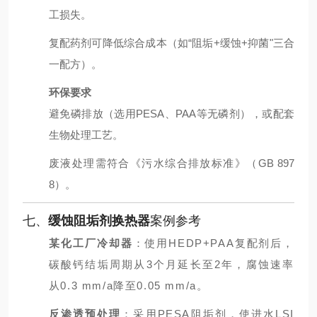
工损失。
复配药剂可降低综合成本（如“阻垢+缓蚀+抑菌"三合
一配方）。
环保要求
避免磷排放（选用PESA、PAA等无磷剂），或配套
生物处理工艺。
废液处理需符合《污水综合排放标准》（GB 897
8）。
七、
缓蚀阻垢剂换热器
案例参考
某化工厂冷却器
：使用HEDP+PAA复配剂后，
碳酸钙结垢周期从3个月延长至2年，腐蚀速率
从0.3 mm/a降至0.05 mm/a。
反渗透预处理
：采用PESA阻垢剂，使进水LSI