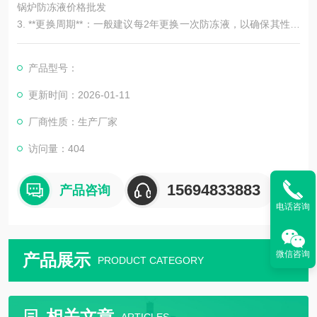
锅炉防冻液价格批发
3. **更换周期**：一般建议每2年更换一次防冻液，以确保其性能
稳定。更换时应清洗冷却系统，避免旧液残留。
4. **使用蒸馏水或去离子水补充**：在补充防冻液时，应使用蒸馏
产品型号：
水或去离子水，避免使用自来水，以减少水垢的形成。
更新时间：2026-01-11
### 品牌
厂商性质：生产厂家
市场上有多款的防沸腾防冻液品牌，如加德士、蓝星、长城等。
访问量：404
这些品牌的产品通常具有出色的防冻、防沸、防腐、防垢等性
能，能够满足不同车型和气候
15694833883
产品咨询
电话咨询
微信咨询
产品展示
PRODUCT CATEGORY
相关文章