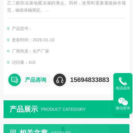
乙二醇防冻液地暖冻液的沸点。同样，使用时需要遵循操作规
范，确保准确测定。
### 2. 使用防冻液冰点测试仪（便携式）
产品型号：
这种测试仪通常更便携，适用于快速检测。其操作步骤如下：
更新时间：2026-01-10
厂商性质：生产厂家
1. **准备**：将折光棱镜对准光亮方向，调节目镜视度环，直到标
线清晰。
访问量：415
2. **调整基准**：使用标准液（如纯净水）进行校准，使目镜视场
中的蓝白分界线与基准线重合。
15694833883
产品咨询
3. **测量**：用柔软绒布擦净棱镜表面及盖
电话咨询
产品展示
微信咨询
PRODUCT CATEGORY
相关文章