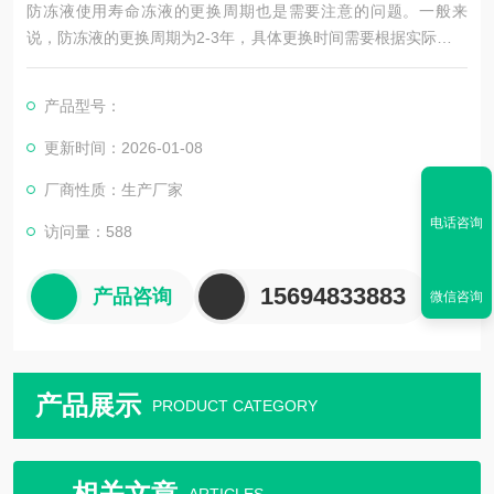
防冻液使用寿命冻液的更换周期也是需要注意的问题。一般来
说，防冻液的更换周期为2-3年，具体更换时间需要根据实际情况
来确定。如果防冻液的颜色变深、变浑浊或者出现异味，说明防
冻液已经变质，需要及时更换。
产品型号：
在使用防冻液时，还需要注意以下几点：首先，防冻液在使用前
更新时间：2026-01-08
需要充分摇匀，以确保防冻液均匀分布在地暖系统中；其次，防
厂商性质：生产厂家
冻液的添加量要适当，过多或过少都会影响防冻效果；最后，在
使用过程中，要定期检查防冻液的
电话咨询
访问量：588
15694833883
产品咨询
微信咨询
产品展示
PRODUCT CATEGORY
相关文章