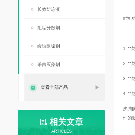
长效防冻液
### 
阻垢分散剂
缓蚀阻垢剂
1.
2.
杀菌灭藻剂
3. 
查看全部产品
4. 
沸腾
件的
相关文章
ARTICLES