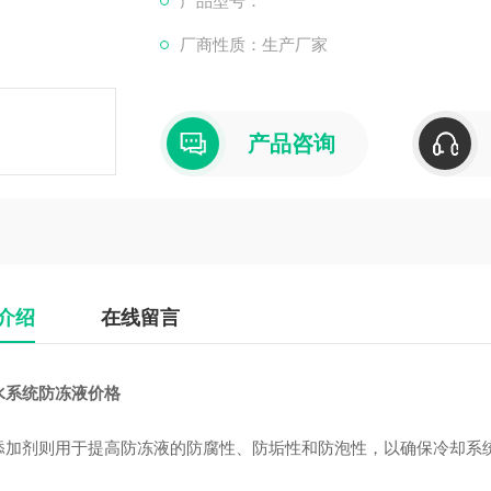
产品型号：
1. **防冻**：通过降低水的冰点，防止
厂商性质：生产厂家
件。
2. **防沸**：提高冷却液的沸点，防止
宜的温度范围内工作。
3. **防腐**：添加特定的防腐剂，防止冷却
产品咨询
介绍
在线留言
水系统防冻液价格
添加剂则用于提高防冻液的防腐性、防垢性和防泡性，以确保冷却系