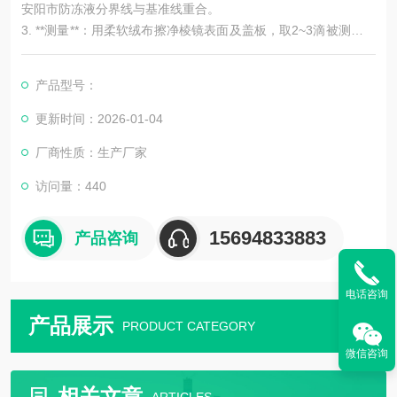
安阳市防冻液分界线与基准线重合。
3. **测量**：用柔软绒布擦净棱镜表面及盖板，取2~3滴被测防冻
液滴于折光棱镜上，盖上盖板轻轻按压平，避免气泡产生。然后
通过目镜读取蓝白分界线的相对刻度，即为被测液体的冰点（或
产品型号：
测量值，具体需根据仪器说明）。
更新时间：2026-01-04
### 3. 简易方法（非专业，仅供参考）
厂商性质：生产厂家
对于沸点，有一种简易但不太准确的方法是：将被测防冻液倒入
访问量：440
容器中，放在加热源（如电磁炉或煤气炉）上加热，使用
15694833883
产品咨询
电话咨询
产品展示
PRODUCT CATEGORY
微信咨询
相关文章