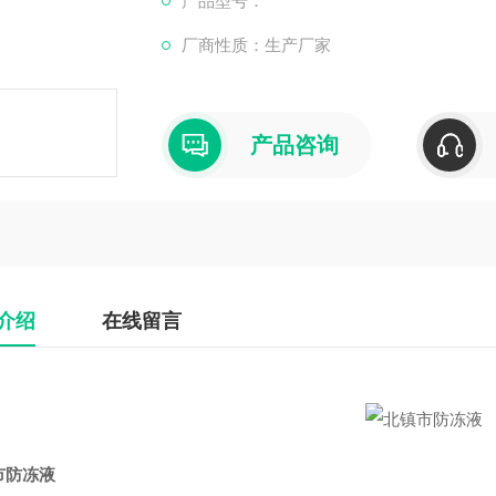
产品型号：
厂商性质：生产厂家
1. **防冻能力强**：乙二醇防冻液可以
结冰。
2. **防沸效果好**：提高冷却液的沸点
作。
产品咨询
3. **防腐防垢**：含有特定的防腐剂和
形成。
4. **价格实惠**：相对于其他类型的
介绍
在线留言
市防冻液