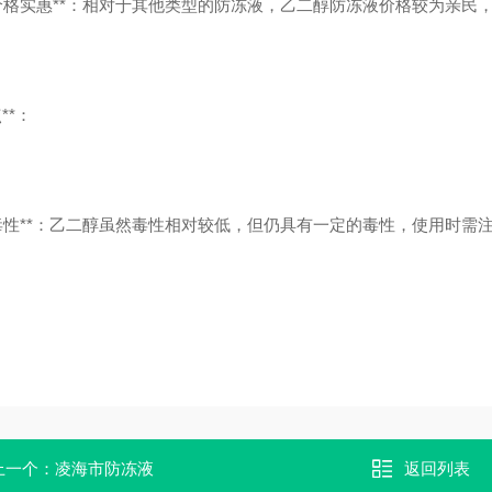
 **价格实惠**：相对于其他类型的防冻液，乙二醇防冻液价格较为亲民
**：
 **毒性**：乙二醇虽然毒性相对较低，但仍具有一定的毒性，使用时
上一个：
凌海市防冻液
返回列表