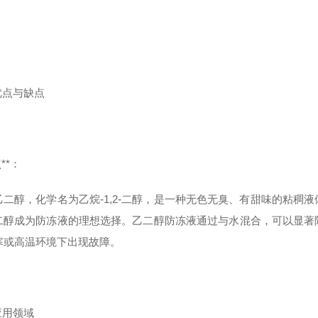
 优点与缺点
**：
乙二醇，化学名为乙烷-1,2-二醇，是一种无色无臭、有甜味的粘稠
二醇成为防冻液的理想选择。乙二醇防冻液通过与水混合，可以显著
寒或高温环境下出现故障。
 应用领域