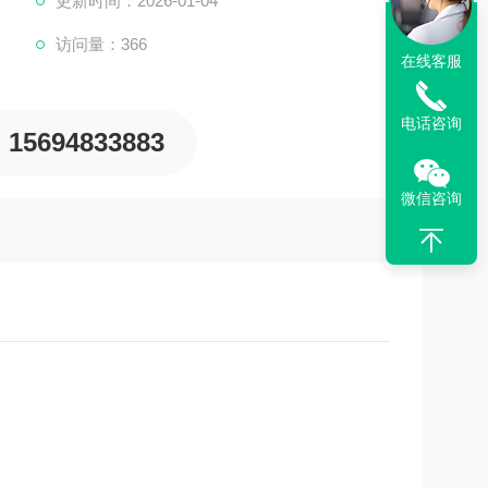
更新时间：2026-01-04
访问量：366
显著降低水的冰点，即使在极寒天气下也能保证冷却系统不
在线客服
，防止高温下液体沸腾，确保发动机在适宜的温度范围内工
电话咨询
15694833883
防垢剂，保护冷却系统内的金属部件不受腐蚀，减少水垢的
微信咨询