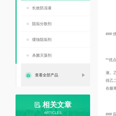
长效防冻液
阻垢分散剂
###
缓蚀阻垢剂
杀菌灭藻剂
**优点
液。
查看全部产品
得乙
在极
相关文章
ARTICLES
###