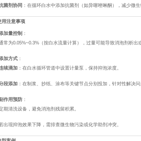
抗菌剂协同
：在循环白水中添加抗菌剂（如异噻唑啉酮），减少微生
使用注意事项
添加量控制
：
通常为0.05%~0.3%（按白水流量计算），过量可能导致消泡剂析
添加方式
：
连续滴加
：在白水循环管道中设置计量泵，保持抑泡浓度。
分段添加
：在制浆、抄纸、涂布等关键节点分别投加，针对性解决问
副作用预防
：
定期清洗设备，避免消泡剂残留积累。
若出现抑泡效果下降，需排查微生物污染或化学助剂冲突。
典型案例