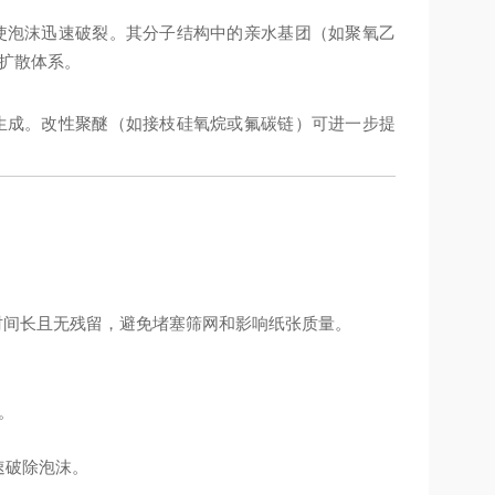
使泡沫迅速破裂。其分子结构中的亲水基团（如聚氧乙
扩散体系。
生成。改性聚醚（如接枝硅氧烷或氟碳链）可进一步提
时间长且无残留，避免堵塞筛网和影响纸张质量。
。
速破除泡沫。