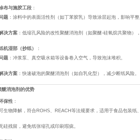
涂布与施胶工段
：
问题
：涂料中的表面活性剂（如丁苯胶乳）导致涂层起泡，影响平整
解决方案
：低缩孔风险的改性聚醚消泡剂（如聚醚-硅氧烷共聚物）
纸机湿部（抄纸）
：
问题
：冲浆泵、真空吸水箱等设备卷入空气，导致泡沫堆积。
解决方案
：快速破泡的聚醚消泡剂（如自乳化型），减少断纸风险。
聚醚消泡剂的优势
环保性
：
可生物降解，符合ROHS、REACH等法规要求，适用于食品包装
无硅残留，避免纸张缩孔或印刷瑕疵。