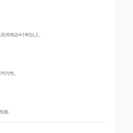
快且抑泡达4小时以上。
层均匀性。
性能。