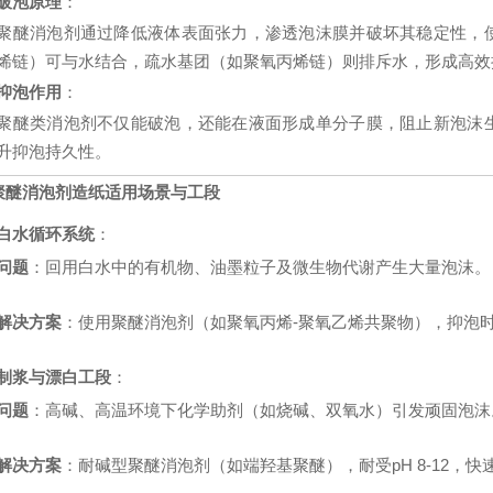
破泡原理
：
聚醚消泡剂通过降低液体表面张力，渗透泡沫膜并破坏其稳定性，
烯链）可与水结合，疏水基团（如聚氧丙烯链）则排斥水，形成高效
抑泡作用
：
聚醚类消泡剂不仅能破泡，还能在液面形成单分子膜，阻止新泡沫
升抑泡持久性。
聚醚消泡剂造纸
适用场景与工段
白水循环系统
：
问题
：回用白水中的有机物、油墨粒子及微生物代谢产生大量泡沫。
解决方案
：使用聚醚消泡剂（如聚氧丙烯-聚氧乙烯共聚物），抑泡
制浆与漂白工段
：
问题
：高碱、高温环境下化学助剂（如烧碱、双氧水）引发顽固泡沫
解决方案
：耐碱型聚醚消泡剂（如端羟基聚醚），耐受pH 8-12，快