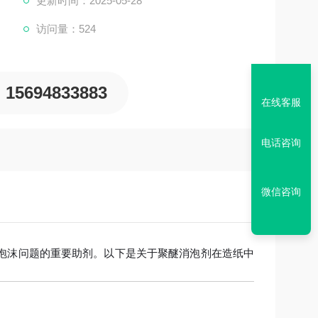
更新时间：2025-05-28
氧乙烯共聚物），抑泡时间长且无残留，避免堵塞筛网
访问量：524
15694833883
在线客服
电话咨询
微信咨询
泡沫问题的重要助剂。以下是关于聚醚消泡剂在造纸中