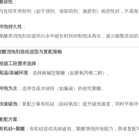
兼容性
：
与造纸常用助剂（如干强剂、保留助剂、施胶剂）相容性好，不易发
抑泡持久性
：
聚醚类消泡剂在循环白水中能长时间抑制泡沫再生，减少频繁添加的
聚醚消泡剂造纸
选型与复配策略
根据工段需求选择
：
高温/高碱环境
：选择耐碱型聚醚（如聚氧丙烯二醇）。
抑泡为主
：选用含疏水链段（如氟碳）的改性聚醚。
快速破泡
：复配少量有机硅（如硅氧烷）提升破泡速度，同时平衡环
复配方案
：
有机硅+聚醚
：有机硅提供高效破泡，聚醚增强抑泡能力，两者复配