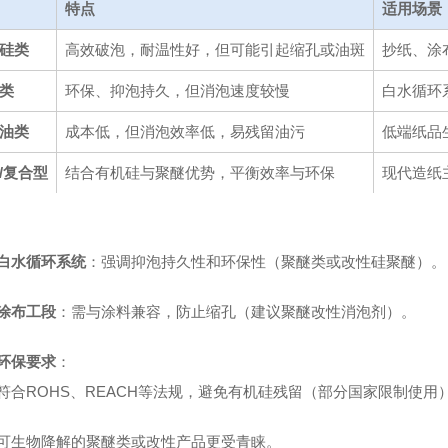
特点
适用场景
硅类
高效破泡，耐温性好，但可能引起缩孔或油斑
抄纸、涂
类
环保、抑泡持久，但消泡速度较慢
白水循环
油类
成本低，但消泡效率低，易残留油污
低端纸品
/复合型
结合有机硅与聚醚优势，平衡效率与环保
现代造纸
白水循环系统
：强调抑泡持久性和环保性（聚醚类或改性硅聚醚）。
涂布工段
：需与涂料兼容，防止缩孔（建议聚醚改性消泡剂）。
环保要求
：
符合ROHS、REACH等法规，避免有机硅残留（部分国家限制使用
可生物降解的聚醚类或改性产品更受青睐。