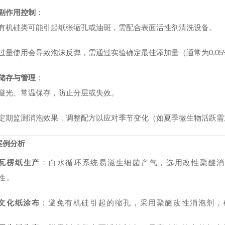
副作用控制
：
有机硅类可能引起纸张缩孔或油斑，需配合表面活性剂清洗设备。
过量使用会导致泡沫反弹，需通过实验确定最佳添加量（通常为0.05%
储存与管理
：
避光、常温保存，防止分层或失效。
定期监测消泡效果，调整配方以应对季节变化（如夏季微生物活跃需
案例分析
瓦楞纸生产
：白水循环系统易滋生细菌产气，选用改性聚醚消
性。
文化纸涂布
：避免有机硅引起的缩孔，采用聚醚改性消泡剂，