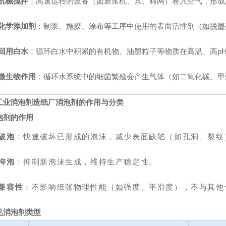
机械搅拌
：高速运转的设备（如磨浆机、泵、筛网）卷入空气，形成
化学添加剂
：制浆、施胶、涂布等工序中使用的表面活性剂（如脱墨
回用白水
：循环白水中积累的有机物、油墨粒子等物质在高温、高p
微生物作用
：循环水系统中的细菌繁殖会产生气体（如二氧化碳、甲
工业消泡剂造纸厂消泡剂的作用与分类
消泡剂的作用
破泡
：快速破坏已形成的泡沫，减少表面缺陷（如孔洞、裂纹
抑泡
：抑制新泡沫生成，维持生产稳定性。
兼容性
：不影响纸张物理性能（如强度、平滑度），不与其他
常见消泡剂类型