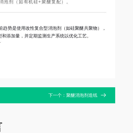
消泡剂（如有机硅+聚醚复配）。
前趋势是使用改性复合型消泡剂（如硅聚醚共聚物），
型和添加量，并定期监测生产系统以优化工艺。
下一个：
聚醚消泡剂造纸
言