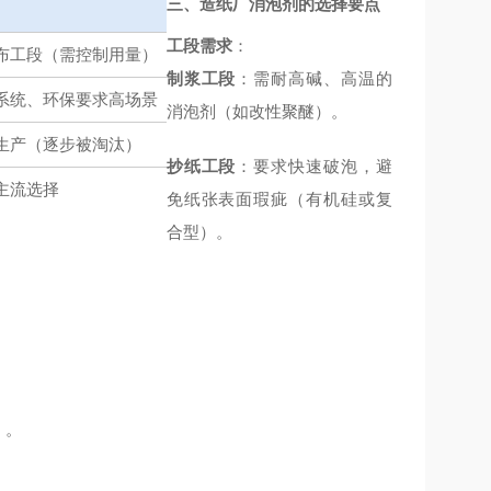
三、造纸厂消泡剂的选择要点
工段需求
：
布工段（需控制用量）
制浆工段
：需耐高碱、高温的
系统、环保要求高场景
消泡剂（如改性聚醚）。
生产（逐步被淘汰）
抄纸工段
：要求快速破泡，避
主流选择
免纸张表面瑕疵（有机硅或复
合型）。
）。