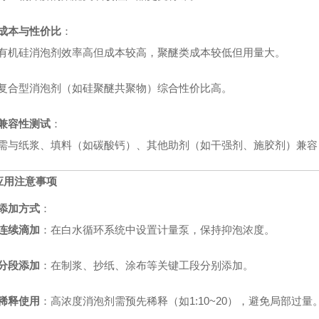
成本与性价比
：
有机硅消泡剂效率高但成本较高，聚醚类成本较低但用量大。
复合型消泡剂（如硅聚醚共聚物）综合性价比高。
兼容性测试
：
需与纸浆、填料（如碳酸钙）、其他助剂（如干强剂、施胶剂）兼容
应用注意事项
添加方式
：
连续滴加
：在白水循环系统中设置计量泵，保持抑泡浓度。
分段添加
：在制浆、抄纸、涂布等关键工段分别添加。
稀释使用
：高浓度消泡剂需预先稀释（如1:10~20），避免局部过量