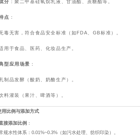
成分
：聚二甲基硅氧烷乳液、甘油酯、蔗糖酯等。
特点
：
无毒无害，符合食品安全标准（如FDA、GB标准）。
适用于食品、医药、化妆品生产。
典型应用场景
：
乳制品发酵（酸奶、奶酪生产）。
饮料灌装（果汁、啤酒等）。
使用比例与添加方式
直接添加比例
：
常规水性体系：0.01%~0.3%（如污水处理、纺织印染）。