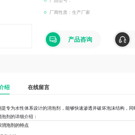
产品型号：
厂商性质：生产厂家
亲水性好，耐碱耐高温（适用pH 5~14，温度<
抑泡性能优异，适合水性油墨、纺织印染、污
产品咨询
介绍
在线留言
剂
是专为水性体系设计的消泡剂，能够快速渗透并破坏泡沫结构，同
消泡剂的详细介绍：
亲消泡剂的特点