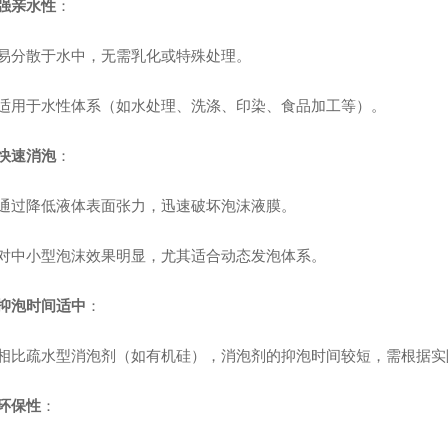
强亲水性
：
易分散于水中，无需乳化或特殊处理。
适用于水性体系（如水处理、洗涤、印染、食品加工等）。
快速消泡
：
通过降低液体表面张力，迅速破坏泡沫液膜。
对中小型泡沫效果明显，尤其适合动态发泡体系。
抑泡时间适中
：
相比疏水型消泡剂（如有机硅），消泡剂的抑泡时间较短，需根据实
环保性
：