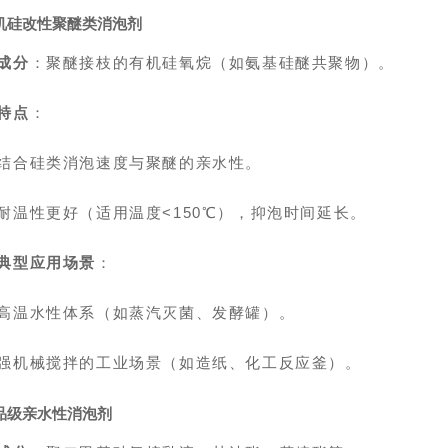
机硅改性聚醚类消泡剂
成分
：聚醚接枝的有机硅氧烷（如氨基硅醚共聚物）。
特点
：
结合硅类消泡速度与聚醚的亲水性。
耐温性更好（适用温度<150℃），抑泡时间延长。
典型应用场景
：
高温水性体系（如蒸汽灭菌、发酵罐）。
强机械搅拌的工业场景（如造纸、化工反应釜）。
品级
亲水性消泡剂