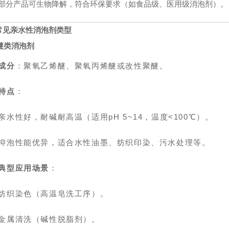
部分产品可生物降解，符合环保要求（如食品级、医用级消泡剂）。
常见
亲水性消泡剂
类型
醚类消泡剂
成分
：聚氧乙烯醚、聚氧丙烯醚或改性聚醚。
特点
：
亲水性好，耐碱耐高温（适用pH 5~14，温度<100℃）。
抑泡性能优异，适合水性油墨、纺织印染、污水处理等。
典型应用场景
：
纺织染色（高温皂洗工序）。
金属清洗（碱性脱脂剂）。