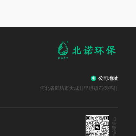
公司地址
河北省廊坊市大城县里坦镇石疙瘩村
扫
描
微
信