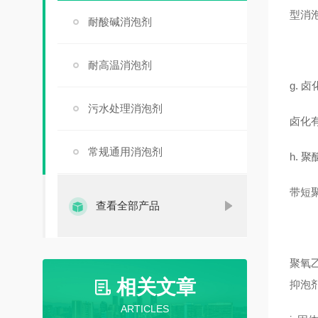
型消
耐酸碱消泡剂
耐高温消泡剂
g. 
污水处理消泡剂
卤化
常规通用消泡剂
h. 
带短
查看全部产品
聚氧
相关文章
抑泡
ARTICLES