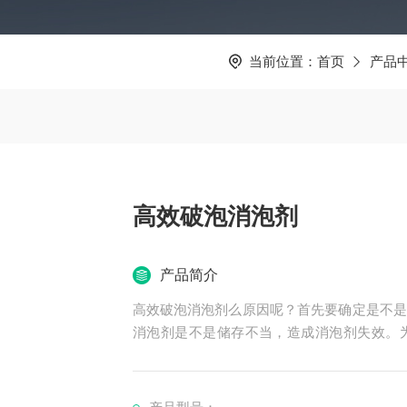
当前位置：
首页
产品
高效破泡消泡剂
产品简介
高效破泡消泡剂么原因呢？首先要确定是不是
消泡剂是不是储存不当，造成消泡剂失效。
果，还要注意温度过高或ph值过大，小编这里
剂有很良好的耐高温和耐酸的性能，下面让小
室内阴凉、通风、干燥处这些环境中存放是优