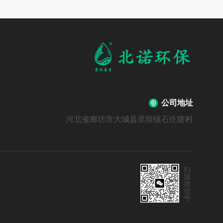
公司地址
河北省廊坊市大城县里坦镇石疙瘩村
扫
描
微
信
号