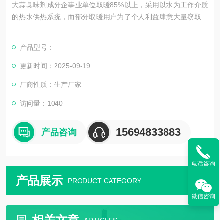
大蒜臭味剂成分企事业单位取暖85%以上，采用以水为工作介质
的热水供热系统，而部分取暖用户为了个人利益肆意大量窃取热
水用作洗澡，洗衣、拖地、洗车等。造成热网系统失水，导致下
列问题出现：
产品型号：
1、由于失水过多造成二次热网系统平衡失调，不能正常供热。
2、给一次管网系统供热锅炉的安全运行带来隐患，严重者造成系
更新时间：2025-09-19
统瘫痪，酿成重大事故。
厂商性质：生产厂家
3、燃料、水、电资源的浪费、使供热成本居高不下。
4、加重了司炉工的工作量。
访问量：1040
15694833883
产品咨询
电话咨询
产品展示
PRODUCT CATEGORY
微信咨询
相关文章