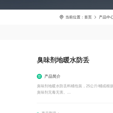
当前位置：
首页
产品中
臭味剂地暖水防丢
产品简介
臭味剂地暖水防丢料桶包装，25公斤/桶或
臭味剂无毒无害。
臭味剂，固态，具有强烈的刺激性恶臭味，令
为人及哺乳动物的嗅觉及其敏感。
药物本身就是狐臭味主要成分的同等物，其衍