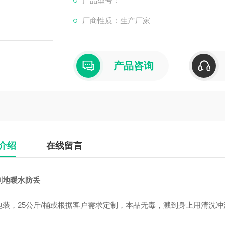
产品型号：
剂、供热臭味剂、锅炉臭味剂等，从气味分有
厂商性质：生产厂家
寒冷冬季我国北方
产品咨询
介绍
在线留言
剂地暖水防丢
包装，25公斤/桶或根据客户需求定制，本品无毒，溅到身上用清洗冲