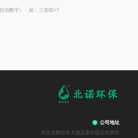
拉伯数字），如：三加四=7
公司地址
河北省廊坊市大城县里坦镇石疙瘩村