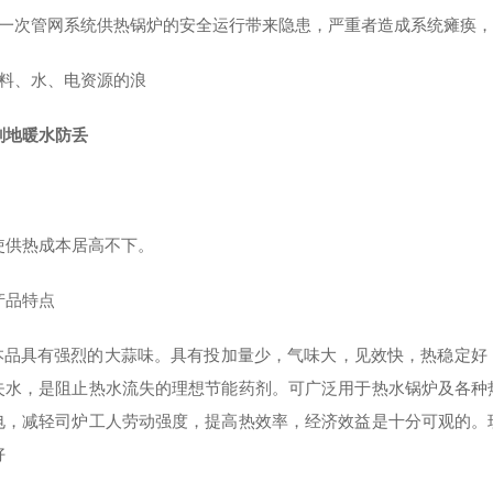
给一次管网系统供热锅炉的安全运行带来隐患，严重者造成系统瘫痪
燃料、水、电资源的浪
剂地暖水防丢
使供热成本居高不下。
产品特点
具有强烈的大蒜味。具有投加量少，气味大，见效快，热稳定好，
失水，是阻止热水流失的理想节能药剂。可广泛用于热水锅炉及各种
电，减轻司炉工人劳动强度，提高热效率，经济效益是十分可观的。
好