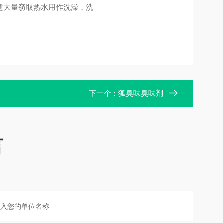
意大量窃取热水用作洗澡，洗
下一个：
狐臭味臭味剂
言