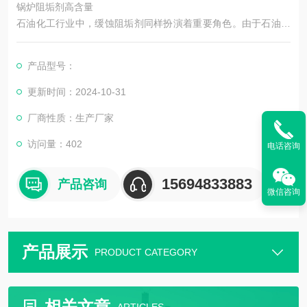
锅炉阻垢剂高含量
石油化工行业中，缓蚀阻垢剂同样扮演着重要角色。由于石油化
工生产过程中涉及多种酸性或碱性介质，这些介质对管道、容器
和换热设备等金属构件具有强烈的腐蚀和结垢作用。因此，在石
产品型号：
油化工企业中，缓蚀阻垢剂被广泛应用于各种管道、保护设备不
受腐蚀，并确保水体不产生水垢沉积。这对于提高水的纯度和处
更新时间：2024-10-31
理效果、保障水质安全具有重要意义。同时，在水处理过程中，
厂商性质：生产厂家
缓蚀阻垢剂还能够有效减少水处理设备的维修成本，
访问量：402
电话咨询
15694833883
产品咨询
微信咨询
产品展示
PRODUCT CATEGORY
相关文章