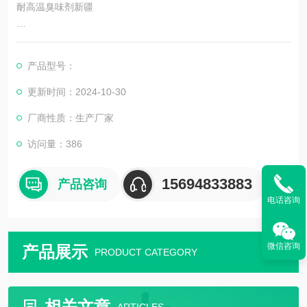
耐高温臭味剂新疆
### 四、使用方法
产品型号：
大蒜味防丢水剂的使用方法相对简单。一般来说，可直接将药剂
添加至供暖循环水中。初次加药时，应根据供暖系统水的总量计
更新时间：2024-10-30
算加药量，一般每吨水加药量为液体20g—30g。以后每补加一吨
厂商性质：生产厂家
水时，加药量可调整为液体5g—10g。用户可根据水质、气味浓
度要求及用水量等情况灵活掌握加药量。
访问量：386
### 五、环保性
15694833883
产品咨询
电话咨询
大蒜味防丢水剂在环保性方面表现良好。其主要成
微信咨询
产品展示
PRODUCT CATEGORY
相关文章