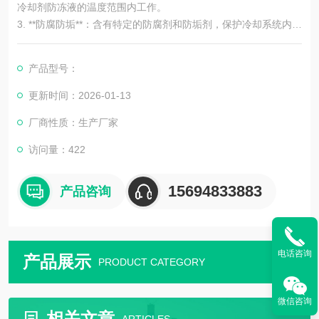
冷却剂防冻液的温度范围内工作。
3. **防腐防垢**：含有特定的防腐剂和防垢剂，保护冷却系统内的
金属部件不受腐蚀，减少水垢的形成。
4. **价格实惠**：相对于其他类型的防冻液，乙二醇防冻液价格较
产品型号：
为亲民，且性能稳定可靠。
更新时间：2026-01-13
**缺点**：
厂商性质：生产厂家
1. **毒性**：乙二醇虽然毒性相对较低，但仍具有一定的毒性，使
访问量：422
用时需注意安全，避免直接接触皮肤或吸入蒸气。
2. **生成酸性物质**：在使用过程中，
15694833883
产品咨询
电话咨询
产品展示
PRODUCT CATEGORY
微信咨询
相关文章