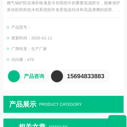
燃气锅炉防冻液价格液是冷却系统中的重要组成部分，能够保护
发动机和其他冷却系统组件免受低温结冰和高温沸腾的损害。此
外，乙二醇防冻液还具有良好的防腐性，能够防止金属部件的腐
蚀和锈蚀。
产品型号：
### 优点与缺点
更新时间：2026-01-11
厂商性质：生产厂家
**优点**：
访问量：470
1. **防冻能力强**：乙二醇防冻液可以显著降低水的冰点，即使在
极寒天气下也能保证冷却系统不结冰。
15694833883
产品咨询
2. **防沸效果好**：提高冷却液的沸点，防止高温下液体沸腾，确
保发动机在
产品展示
PRODUCT CATEGORY
相关文章