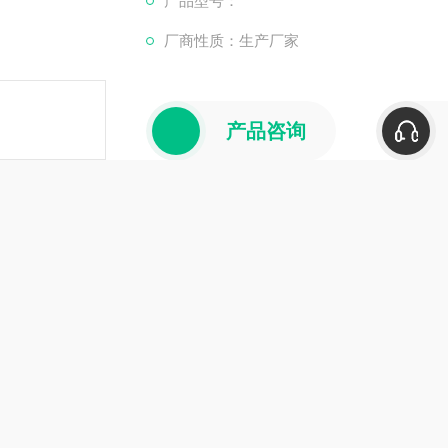
产品型号：
锅炉防丢水剂，是一种能够有效防止锅炉系统
厂商性质：生产厂家
保护膜或改变水的物理性质，减少水分的蒸发
产品咨询
介绍
在线留言
剂加药量
防丢水剂，作为一种专为锅炉系统