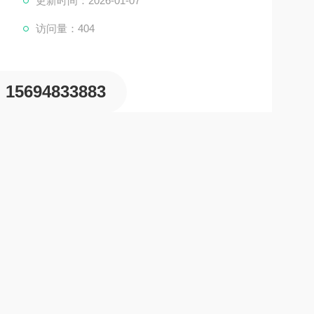
更新时间：2026-01-07
中水分流失的化学药剂。它通过在锅炉水中形成一层
访问量：404
15694833883