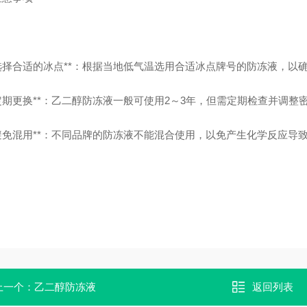
 **选择合适的冰点**：根据当地低气温选用合适冰点牌号的防冻液，
 **定期更换**：乙二醇防冻液一般可使用2～3年，但需定期检查并调
 **避免混用**：不同品牌的防冻液不能混合使用，以免产生化学反应导
上一个：
乙二醇防冻液
返回列表