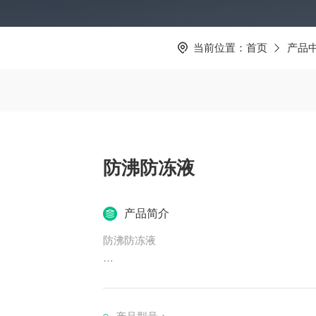
当前位置：
首页
产品
防沸防冻液
产品简介
防沸防冻液
1. **毒性**：乙二醇虽然毒性相对较低
皮肤或吸入蒸气。
2. **生成酸性物质**：在使用过程中，