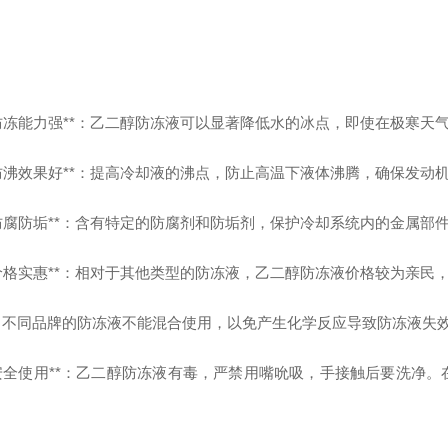
 **防冻能力强**：乙二醇防冻液可以显著降低水的冰点，即使在极寒
 **防沸效果好**：提高冷却液的沸点，防止高温下液体沸腾，确保发
 **防腐防垢**：含有特定的防腐剂和防垢剂，保护冷却系统内的金属
 **价格实惠**：相对于其他类型的防冻液，乙二醇防冻液价格较为亲民
*：不同品牌的防冻液不能混合使用，以免产生化学反应导致防冻液失
 **安全使用**：乙二醇防冻液有毒，严禁用嘴吮吸，手接触后要洗