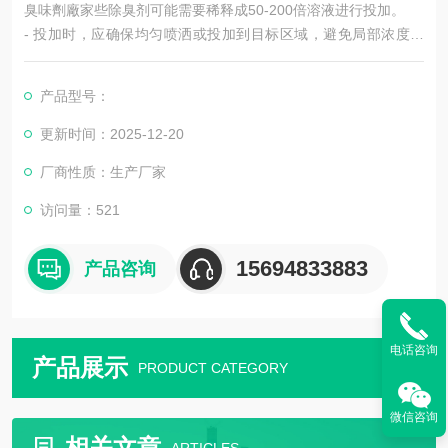
臭味劑廠家些除臭剂可能需要稀释成50-200倍溶液进行投加。
- 投加时，应确保均匀喷洒或投加到目标区域，避免局部浓度过
高或过低。
产品型号：
4. **注意通风换气**：
- 使用恶臭味臭味剂时，应确保环境通风良好，避免长时间在密
更新时间：2025-12-20
闭空间中使用，以免对人体造成不良影响。
厂商性质：生产厂家
5. **避免直接接触**：
访问量：521
- 恶臭味臭味剂可能具有刺激性，使用时应避免直接接触皮肤、
眼睛或口鼻。如果不慎接触，应立
15694833883
产品咨询
电话咨询
产品展示
PRODUCT CATEGORY
微信咨询
相关文章