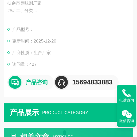
扶余市臭味剂厂家
### 二、分类
臭味剂的种类繁多，根据不同的分类标准可以划分为多种类型。
产品型号：
从用途上来看，臭味剂可以分为污水变色臭味剂、防丢水剂、供
热臭味剂、锅炉臭味剂等；从气味上来看，则可以分为大蒜味臭
更新时间：2025-12-20
味剂和甲烷味臭味剂等。这些不同类型的臭味剂在各自的应用领
厂商性质：生产厂家
域中发挥着重要的作用。
访问量：427
### 三、用途
15694833883
产品咨询
1. **防止水资源浪费**：在供暖系统中，部分用户可能会为了个人
利益而私自放水，导致系统失
电话咨询
产品展示
PRODUCT CATEGORY
微信咨询
相关文章