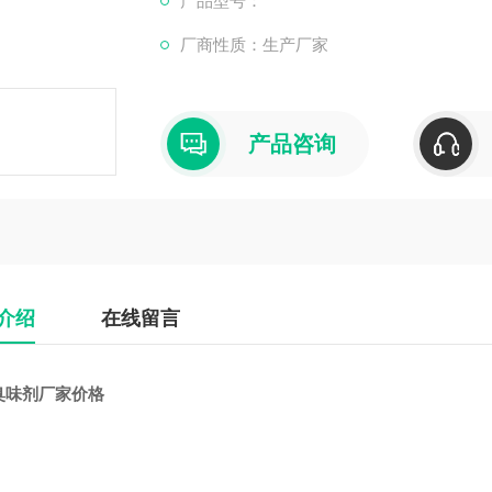
产品型号：
1. **防止水资源浪费**：在供暖系统中
厂商性质：生产厂家
味，可以有效防止用户私自放水，从而减少系
产品咨询
介绍
在线留言
臭味剂厂家价格