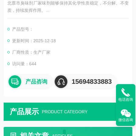
北票市臭味剂厂家味剂能够保持其化学性质稳定，不分解、不变
质，持续发挥作用。
3. **环保无污染**：现代大蒜味臭味剂多采用环保材料制成，对人
体和环境无害，符合绿色环保的要求。
产品型号：
4. **易于操作**：大蒜味臭味剂的使用相对简单方便，只需按照一
定比例添加到相应的介质中即可，无需复杂的操作过程。
更新时间：2025-12-18
厂商性质：生产厂家
### 三、主要成分
访问量：644
大蒜味臭味剂的主要成分可能包括大蒜、有机盐、显色剂以及其
他助剂、稳定剂等。其中
15694833883
产品咨询
电话咨询
产品展示
PRODUCT CATEGORY
微信咨询
相关文章