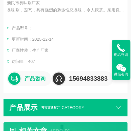
新民市臭味剂厂家
臭味剂，固态，具有强烈的刺激性恶臭味，令人厌恶。采用良好
的进口仿生物特性臭味为原料，因为人及哺乳动物的嗅觉及其敏
感。
产品型号：
药物本身就是狐臭味主要成分的同等物，其衍生物就是蒜素。从
用途分有污水变色臭味剂、防丢水剂、供热臭味剂、锅炉臭味剂
更新时间：2025-12-14
等，从气味分有大蒜味臭味剂和甲烷味臭味剂。
厂商性质：生产厂家
寒冷冬季我国北方的企事业单位取暖85%以上，采用以水为工作
电话咨询
介质的热水供热系统，而部分取暖用户为了个人利益肆意
访问量：407
微信咨询
15694833883
产品咨询
产品展示
PRODUCT CATEGORY
相关文章