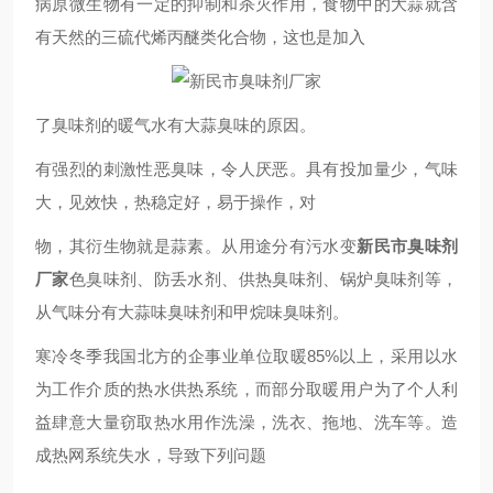
病原微生物有一定的抑制和杀灭作用，食物中的大蒜就含
有天然的三硫代烯丙醚类化合物，这也是加入
了臭味剂的暖气水有大蒜臭味的原因。
有强烈的刺激性恶臭味，令人厌恶。具有投加量少，气味
大，见效快，热稳定好，易于操作，对
物，其衍生物就是蒜素。从用途分有污水变
新民市臭味剂
厂家
色臭味剂、防丢水剂、供热臭味剂、锅炉臭味剂等，
从气味分有大蒜味臭味剂和甲烷味臭味剂。
寒冷冬季我国北方的企事业单位取暖85%以上，采用以水
为工作介质的热水供热系统，而部分取暖用户为了个人利
益肆意大量窃取热水用作洗澡，洗衣、拖地、洗车等。造
成热网系统失水，导致下列问题