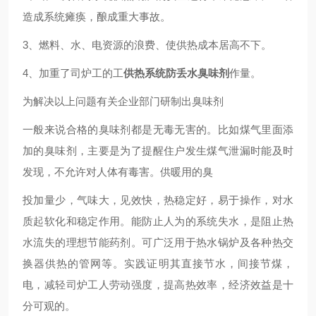
造成系统瘫痪，酿成重大事故。
3、燃料、水、电资源的浪费、使供热成本居高不下。
4、加重了司炉工的工
供热系统防丢水臭味剂
作量。
为解决以上问题有关企业部门研制出臭味剂
一般来说合格的臭味剂都是无毒无害的。比如煤气里面添
加的臭味剂，主要是为了提醒住户发生煤气泄漏时能及时
发现，不允许对人体有毒害。供暖用的臭
投加量少，气味大，见效快，热稳定好，易于操作，对水
质起软化和稳定作用。能防止人为的系统失水，是阻止热
水流失的理想节能药剂。可广泛用于热水锅炉及各种热交
换器供热的管网等。实践证明其直接节水，间接节煤，
电，减轻司炉工人劳动强度，提高热效率，经济效益是十
分可观的。