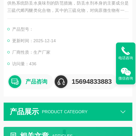
供热系统防丢水臭味剂的防范措施，防丢水剂本身的主要成分是
三硫代烯丙醚类化合物，其中的三硫化物，对病原微生物有一定
的抑制和杀灭作用，食物中的大蒜就含有天然的三硫代烯丙醚类
化合物，这也是加入了臭味剂的暖气水有大蒜臭味的原因。
产品型号：
有强烈的刺激性恶臭味，令人厌恶。具有投加量少，气味大，见
效快，热稳定好，易于操作，对水质起软化和稳定作用。能防止
更新时间：2025-12-14
人为的系统失水，是阻止热水流失的理想节能药剂。可广泛用于
厂商性质：生产厂家
热水锅炉及
电话咨询
访问量：436
微信咨询
15694833883
产品咨询
产品展示
PRODUCT CATEGORY
相关文章