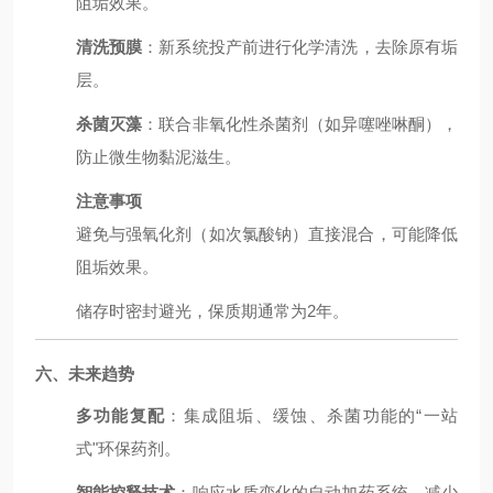
阻垢效果。
清洗预膜
：新系统投产前进行化学清洗，去除原有垢
层。
杀菌灭藻
：联合非氧化性杀菌剂（如异噻唑啉酮），
防止微生物黏泥滋生。
注意事项
避免与强氧化剂（如次氯酸钠）直接混合，可能降低
阻垢效果。
储存时密封避光，保质期通常为2年。
六、未来趋势
多功能复配
：集成阻垢、缓蚀、杀菌功能的“一站
式"环保药剂。
智能控释技术
：响应水质变化的自动加药系统，减少