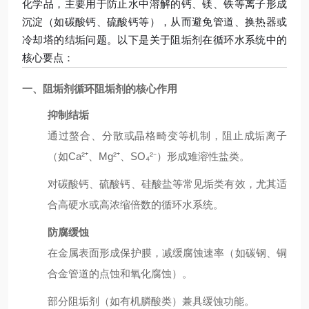
化学品，主要用于防止水中溶解的钙、镁、铁等离子形成
沉淀（如碳酸钙、硫酸钙等），从而避免管道、换热器或
冷却塔的结垢问题。以下是关于阻垢剂在循环水系统中的
核心要点：
一、
阻垢剂循环
阻垢剂的核心作用
抑制结垢
通过螯合、分散或晶格畸变等机制，阻止成垢离子
（如Ca²⁺、Mg²⁺、SO₄²⁻）形成难溶性盐类。
对碳酸钙、硫酸钙、硅酸盐等常见垢类有效，尤其适
合高硬水或高浓缩倍数的循环水系统。
防腐缓蚀
在金属表面形成保护膜，减缓腐蚀速率（如碳钢、铜
合金管道的点蚀和氧化腐蚀）。
部分阻垢剂（如有机膦酸类）兼具缓蚀功能。