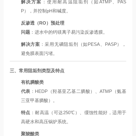
解决方案
：使用耐高温阻垢剂（如ATMP、PAS
P），并控制pH和碱度。
反渗透（RO）预处理
问题
：进水中的钙镁离子易污染反渗透膜。
解决方案
：采用无磷阻垢剂（如PESA、PASP），
避免膜表面污堵。
三、常用阻垢剂类型及特点
有机膦酸类
代表
：HEDP（羟基亚乙基二膦酸）、ATMP（氨基
三亚甲基膦酸）。
特点
：耐高温（可达250℃）、缓蚀性能好，适用于
高硬水和高压锅炉系统。
聚羧酸类