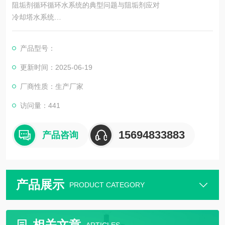
阻垢剂循环循环水系统的典型问题与阻垢剂应对
冷却塔水系统
问题：蒸发导致水中钙镁离子浓缩，易生成碳酸钙垢；光照和高
产品型号：
温易滋生藻类。
更新时间：2025-06-19
解决方案：选用耐高温、抗光照的阻垢剂（如PAAS、HEDP），
厂商性质：生产厂家
并配合杀菌灭藻剂。
访问量：441
锅炉水系统
15694833883
产品咨询
问题：高温下硅酸盐、硫酸盐易结垢，可能导致爆管风险。
解决方案：使用耐高温阻垢剂（如ATMP、PASP），并控制pH和
碱度。
产品展示
PRODUCT CATEGORY
反渗透（RO）预处理
问题：进水中的
相关文章