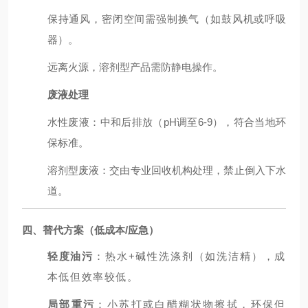
保持通风，密闭空间需强制换气（如鼓风机或呼吸
器）。
远离火源，溶剂型产品需防静电操作。
废液处理
水性废液：中和后排放（pH调至6-9），符合当地环
保标准。
溶剂型废液：交由专业回收机构处理，禁止倒入下水
道。
四、替代方案（低成本/应急）
轻度油污
：热水+碱性洗涤剂（如洗洁精），成
本低但效率较低。
局部重污
：小苏打或白醋糊状物擦拭，环保但