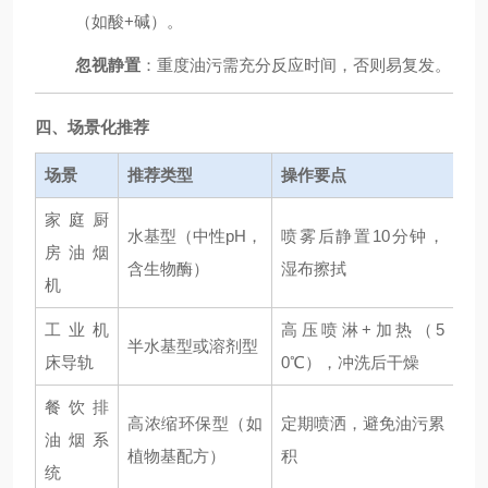
（如酸+碱）。
忽视静置
：重度油污需充分反应时间，否则易复发。
四、场景化推荐
场景
推荐类型
操作要点
家庭厨
水基型（中性pH，
喷雾后静置10分钟，
房油烟
含生物酶）
湿布擦拭
机
工业机
高压喷淋+加热（5
半水基型或溶剂型
床导轨
0℃），冲洗后干燥
餐饮排
高浓缩环保型（如
定期喷洒，避免油污累
油烟系
植物基配方）
积
统