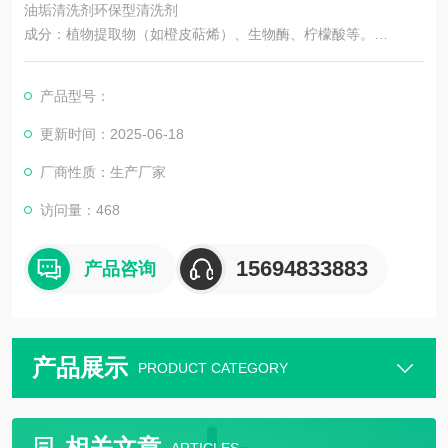
油垢清洗剂环保型清洗剂
成分：植物提取物（如橙皮萜烯）、生物酶、柠檬酸等。
特点：
产品型号：
无毒无味，适合敏感环境（如餐厅、医院）。
更新时间：2025-06-18
厂商性质：生产厂家
分解油脂而非掩盖，减少残留。
访问量：468
适用场景：食品加工设备、精密仪器、日常家居清洁。
15694833883
产品咨询
产品展示
PRODUCT CATEGORY
相关文章