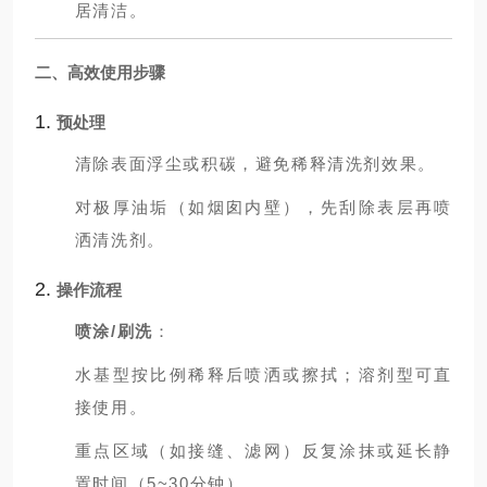
居清洁。
二、高效使用步骤
1.
预处理
清除表面浮尘或积碳，避免稀释清洗剂效果。
对极厚油垢（如烟囱内壁），先刮除表层再喷
洒清洗剂。
2.
操作流程
喷涂/刷洗
：
水基型按比例稀释后喷洒或擦拭；溶剂型可直
接使用。
重点区域（如接缝、滤网）反复涂抹或延长静
置时间（5~30分钟）。