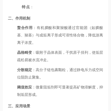
特点
：
二、作用机制
螯合作用
：有机膦酸和聚羧酸通过官能团（如膦酸
基、羧基）与成垢离子形成可溶性络合物，降低游离
离子浓度。
晶格畸变
：吸附于晶体表面，干扰原子排列，使垢层
疏松易被水流冲走。
分散稳定
：高分子链包裹颗粒，通过静电斥力或空间
位阻防止聚集。
阈值效应
：微量阻垢剂即可显著提高矿物溶解度，抑
制垢层形成。
三、应用场景