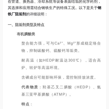
在管道、换热器、冷却系统等设备表面结垢的化学药剂，
其选择和应用需结合钢铁生产的特殊工况。以下是关于
钢
铁厂阻垢剂
的详细说明：
一、阻垢剂类型及特点
有机膦酸类
螯合能力强，可与Ca²⁺、Mg²⁺形成稳定络合
物，抑制碳酸钙、硫酸钙等垢类。
耐高温（如HEDP耐温达300℃），适合高
炉、转炉等高温环境。
含磷成分可能影响环保，需控制排放浓度。
代表物质
：羟基乙叉二膦酸（HEDP）、氨
基三亚甲基膦酸（ATMP）。
特点
：