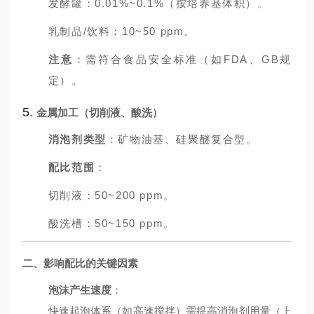
发酵罐：0.01%~0.1%（按培养基体积）。
乳制品/饮料：10~50 ppm。
注意
：需符合食品安全标准（如FDA、GB规
定）。
5.
金属加工（切削液、酸洗）
消泡剂类型
：矿物油基、硅聚醚复合型。
配比范围
：
切削液：50~200 ppm。
酸洗槽：50~150 ppm。
二、影响配比的关键因素
泡沫产生速度
：
快速起泡体系（如高速搅拌）需提高消泡剂用量（上