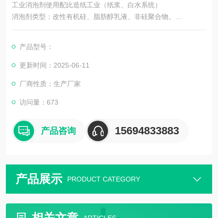
工业消泡剂使用配比造纸工业（纸浆、白水系统）
消泡剂类型：改性有机硅、脂肪醇乳液、非硅聚合物。
配比范围：
产品型号：
纸浆消泡：0.05%~0.3%（按纸浆重量计算）。
更新时间：2025-06-11
厂商性质：生产厂家
白水系统：5~50 ppm。
访问量：673
注意：硅类消泡剂可能影响纸张质量，需选择低残留或非硅型。
15694833883
产品咨询
产品展示
PRODUCT CATEGORY
相关文章