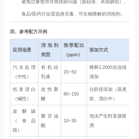
避免过量使用导致残留问题（如硅斑、表面缺陷）。
食品/医药行业需选择无毒、可生物降解的消泡剂。
四、参考配方示例
消泡剂
推荐配比
应用场景
添加方式
类型
（ppm）
污水处理
有机硅
稀释1:2000后连续
20~50
（中性）
乳液
滴加
纸浆漂白
改性聚
分阶段添加（蒸煮
80~150
（碱性）
醚
前、漂白中）
发酵罐
聚甘油
泡沫产生时直接喷
（食品
10~30
酯
洒
级）