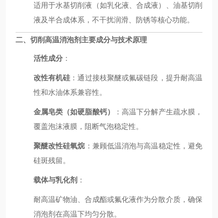
适用于水基切削液（如乳化液、合成液）、油基切削
液及半合成体系，不干扰润滑、防锈等核心功能。
二、
切削高温消泡剂
主要成分与技术原理
活性成分
：
改性有机硅
：通过接枝聚醚或氟碳链段，提升耐高温
性和水油体系兼容性。
金属皂类（如硬脂酸钙）
：高温下分解产生疏水膜，
覆盖泡沫液膜，阻断气泡稳定性。
聚醚改性硅氧烷
：兼顾低温消泡与高温稳定性，避免
硅斑残留。
载体与乳化剂
：
耐高温矿物油、合成酯或氟化液作为分散介质，确保
消泡剂在高温下均匀分散。