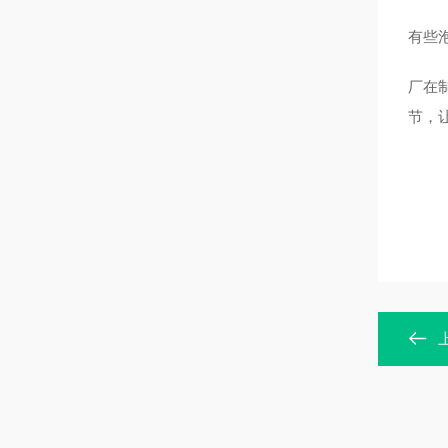
有些
厂在
节，