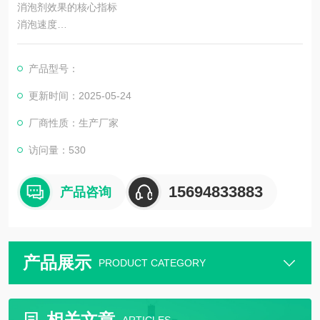
消泡剂效果的核心指标
消泡速度
有机硅类：消泡速度最快（秒级），适用于突发性泡沫。
产品型号：
聚醚类：消泡速度较慢，但抑泡持久。
更新时间：2025-05-24
厂商性质：生产厂家
表面张力：消泡剂表面张力需远低于起泡体系（如有机硅表面张
力约20 mN/m，远低于水的72 mN/m），才能快速渗透泡沫膜。
访问量：530
铺展能力：消泡剂在泡沫表面的铺展速度越快，破泡效率越高
15694833883
产品咨询
（如硅油可瞬间铺展成薄膜）。
产品展示
PRODUCT CATEGORY
相关文章