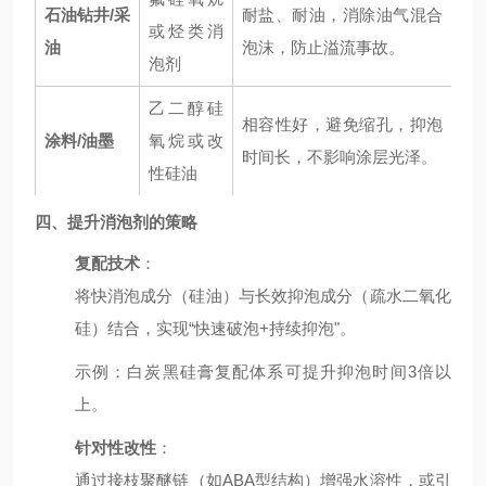
石油钻井/采
耐盐、耐油，消除油气混合
或烃类消
油
泡沫，防止溢流事故。
泡剂
乙二醇硅
相容性好，避免缩孔，抑泡
涂料/油墨
氧烷或改
时间长，不影响涂层光泽。
性硅油
四、提升消泡剂的策略
复配技术
：
将快消泡成分（硅油）与长效抑泡成分（疏水二氧化
硅）结合，实现“快速破泡+持续抑泡"。
示例：白炭黑硅膏复配体系可提升抑泡时间3倍以
上。
针对性改性
：
通过接枝聚醚链（如ABA型结构）增强水溶性，或引