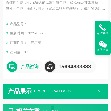
液体抑尘剂taki，Y.等人的以黏性聚合物（如Konjak甘露聚糖）、
碱性化合物、表面活 性剂（聚乙二醇月桂酸酯） 、碱性物为组分
的粉尘黏结剂；Tazawa,Y.等人的以无机黏结剂、丙烯酸钠聚合
物、聚乙二醇非离子表面活性剂或硫酸酯为主要原料的粉尘黏结
产品型号：
剂；Krzystolik，P.等人的以吸湿性盐、非离子表面活性剂、糊
精、CM－纤维素钠和（或）胺树脂黏结剂为主要原料的粉尘黏结
更新时间：2025-05-23
电话咨询
剂等。
厂商性质：生产厂家
可以看出，非离子
微信咨询
访问量：879
15694833883
产品咨询
产品展示
PRODUCT CATEGORY
相关文章