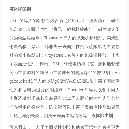
液体抑尘剂
taki，Y.等人的以黏性聚合物（如Konjak甘露聚糖）、碱性
化合物、表面活 性剂（聚乙二醇月桂酸酯） 、碱性物为组
分的粉尘黏结剂；Tazawa,Y.等人的以无机黏结剂、丙烯酸
钠聚合物、聚乙二醇非离子表面活性剂或硫酸酯为主要原
料的粉尘黏结剂；Krzystolik，P.等人的以吸湿性盐、非离
子表面活性剂、糊精、CM－纤维素钠和（或）胺树脂黏结
剂为主要原料的粉剂为主要成分的润湿煤尘的抑制剂；Ha
gebeuckerK.等人的以MgCl2和/或CaCl2以及非离子表面活
性剂和香料为组分的润湿剂；Chander,S.等人以含不同大
小聚乙基组壬基和辛基系列非离子表面活的性剂为组分的
润湿煤尘的抑尘剂；陈文海等以非离子表面活性剂如聚氧
乙烯月桂酸酰醚，阴离子表面尘黏结剂等。
液体抑尘剂
可以看出，非离子表面活性剂较其他表面活性剂有着更为