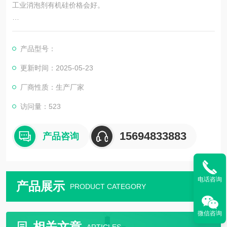
工业消泡剂有机硅价格会好。
4、与起泡液不发生化学反应
产品型号：
消泡剂与起泡液发生反应，一方面消泡剂会丧失作用，另一方面
可能产生有害物质，影响微生物的生长。
更新时间：2025-05-23
厂商性质：生产厂家
5、挥发性小，作用时间长
访问量：523
首先要确定需要使用消泡剂的体系，是水性体系或油性体系。如
发酵行业，就要使用油性的消泡剂，如聚醚改性硅或聚醚类的。
15694833883
产品咨询
水性涂料行业就要用水性消泡剂，有机硅消泡剂。选择出消泡
剂，比较添加量，在参考价格，可得出适用经济的消泡剂
电话咨询
产品展示
PRODUCT CATEGORY
微信咨询
相关文章