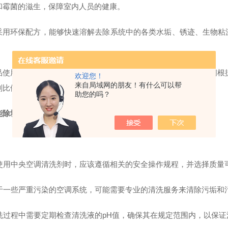
和霉菌的滋生，保障室内人员的健康。
采用环保配方，能够快速溶解去除系统中的各类水垢、锈迹、生物粘
品使用量建议按照空调循环水量的5-10%进行药剂添加，清洗时间
欢迎您！
来自局域网的朋友！有什么可以帮
剂比例和清洗时间，如有疑问请及时联系客服咨询。）
助您的吗？
能除垢剂价格
 在使用中央空调清洗剂时，应该遵循相关的安全操作规程，并选择质量
 对于一些严重污染的空调系统，可能需要专业的清洗服务来清除污垢和
 清洗过程中需要定期检查清洗液的pH值，确保其在规定范围内，以保