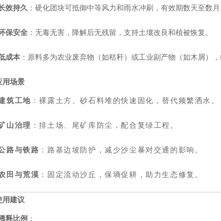
长效持久
：硬化团块可抵御中等风力和雨水冲刷，有效期数天至数月
环保安全
：无毒无害，降解后无残留，支持土壤改良和植被恢复。
低成本
：原料多为农业废弃物（如秸秆）或工业副产物（如木屑），
应用场景
建筑工地
：裸露土方、砂石料堆的快速固化，替代频繁洒水。
矿山治理
：排土场、尾矿库防尘，配合复绿工程。
公路与铁路
：路基边坡防护，减少沙尘暴对交通的影响。
农田与荒漠
：固定流动沙丘，保墒促耕，助力生态修复。
使用建议
稀释比例
：