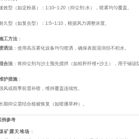
速效型（如淀粉基）：1:10~1:20（抑尘剂:水），喷雾均匀覆盖。
耐久型（如复合型）：1:5~1:10，根据风力调整浓度。
施工方法
：
喷洒法
：使用高压雾化设备均匀喷洒，确保表面湿润但不积水。
混合法
：将抑尘剂与沙土预先搅拌（如秸秆纤维+沙土），用于铺设
维护措施
：
强风或雨季前需补喷，维持覆盖连续性。
长期抑尘需结合植被恢复（如喷播草种）。
案例参考
煤矿露天堆场
：