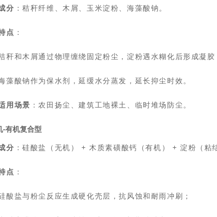
成分
：秸秆纤维、木屑、玉米淀粉、海藻酸钠。
特点
：
秸秆和木屑通过物理缠绕固定粉尘，淀粉遇水糊化后形成凝胶
海藻酸钠作为保水剂，延缓水分蒸发，延长抑尘时效。
适用场景
：农田扬尘、建筑工地裸土、临时堆场防尘。
无机-有机复合型
成分
：硅酸盐（无机） + 木质素磺酸钙（有机） + 淀粉（粘
特点
：
硅酸盐与粉尘反应生成硬化壳层，抗风蚀和耐雨冲刷；