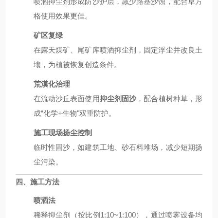
喷洒抑尘剂形成防沙护层，减少路基沙蚀，配合草方
格使用效果更佳。
矿区复绿
在露天煤矿、尾矿库喷洒抑尘剂，固定浮尘并改良土
壤，为植被恢复创造条件。
荒漠化治理
在流动沙丘表面使用
抑尘剂固沙
，配合植树种草，形
成“化学+生物"双重防护。
施工现场扬尘控制
临时性固沙，如建筑工地、砂石料堆场，减少短期扬
尘污染。
四、施工方法
喷洒法
稀释抑尘剂（按比例1:10~1:100），通过喷雾设备均