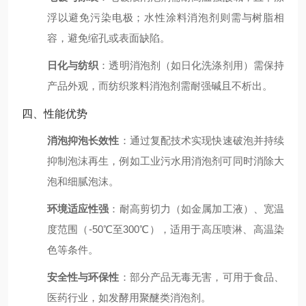
浮以避免污染电极；水性涂料消泡剂则需与树脂相
容，避免缩孔或表面缺陷。
日化与纺织
：透明消泡剂（如日化洗涤剂用）需保持
产品外观，而纺织浆料消泡剂需耐强碱且不析出。
四、性能优势
消泡抑泡长效性
：通过复配技术实现快速破泡并持续
抑制泡沫再生，例如工业污水用消泡剂可同时消除大
泡和细腻泡沫。
环境适应性强
：耐高剪切力（如金属加工液）、宽温
度范围（-50℃至300℃），适用于高压喷淋、高温染
色等条件。
安全性与环保性
：部分产品无毒无害，可用于食品、
医药行业，如发酵用聚醚类消泡剂。