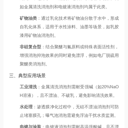
如金属清洗消泡剂和电镀液消泡剂均属于此类。
矿物油类
：通过乳化技术将矿物油分散于水中，形成
自乳化体系，适用于水性涂料、油墨等场景，如乳胶
漆用矿物油消泡剂。
非硅复合型
：结合聚醚与氟原料或特殊表面活性剂，
增强消泡抑泡效果的同时避免漂浮，例如电厂脱硫用
聚醚类消泡剂。
三、典型应用场景
工业清洗
：金属清洗消泡剂需耐受强碱（如20%NaO
H溶液），且不漂油、不破乳，避免影响清洗效果。
水处理
：渗透膜净化过程中，无硅不漂油消泡剂可防
止堵塞膜孔；曝气池消泡需避免浮油干扰水质监测。
电镀与涂装
：电镀液消泡剂需耐高温强酸碱，且不漂