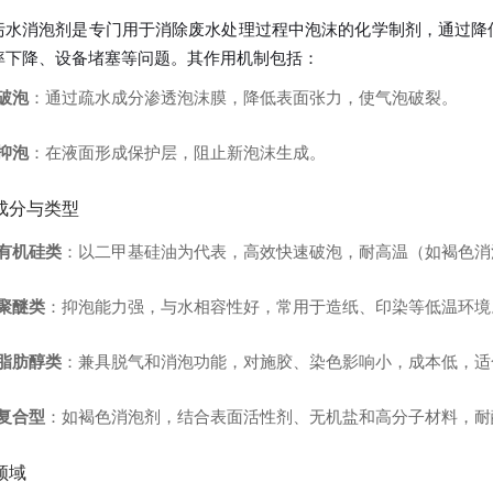
污水消泡剂是专门用于消除废水处理过程中泡沫的化学制剂，通过降
率下降、设备堵塞等问题。其作用机制包括：
破泡
：通过疏水成分渗透泡沫膜，降低表面张力，使气泡破裂。
抑泡
：在液面形成保护层，阻止新泡沫生成。
成分与类型
有机硅类
：以二甲基硅油为代表，高效快速破泡，耐高温（如褐色消
聚醚类
：抑泡能力强，与水相容性好，常用于造纸、印染等低温环境
脂肪醇类
：兼具脱气和消泡功能，对施胶、染色影响小，成本低，适
复合型
：如褐色消泡剂，结合表面活性剂、无机盐和高分子材料，耐
领域