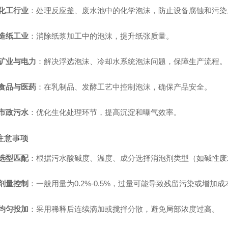
化工行业
：处理反应釜、废水池中的化学泡沫，防止设备腐蚀和污染
造纸工业
：消除纸浆加工中的泡沫，提升纸张质量。
矿业与电力
：解决浮选泡沫、冷却水系统泡沫问题，保障生产流程。
食品与医药
：在乳制品、发酵工艺中控制泡沫，确保产品安全。
市政污水
：优化生化处理环节，提高沉淀和曝气效率。
注意事项
选型匹配
：根据污水酸碱度、温度、成分选择消泡剂类型（如碱性废
剂量控制
：一般用量为0.2%-0.5%，过量可能导致残留污染或增加成
均匀投加
：采用稀释后连续滴加或搅拌分散，避免局部浓度过高。