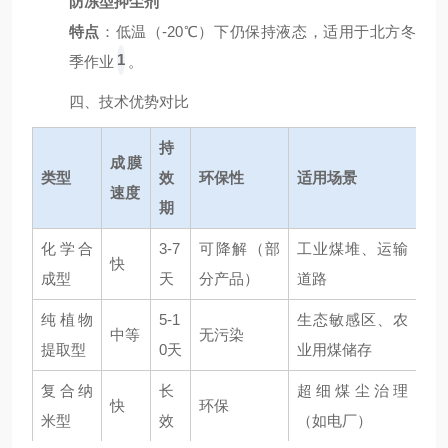
防冻型抑尘剂
特点
：低温（-20℃）下仍保持液态，适用于北方冬
1
季作业
。
四、技术优势对比
持
成膜
类型
效
环保性
适用场景
速度
期
化学合
3-7
可降解（部
工业煤堆、运输
快
成型
天
分产品）
道路
纯植物
5-1
生态敏感区、农
中等
无污染
提取型
0天
业用煤储存
复合纳
长
超细煤尘治理
快
环保
米型
效
（如电厂）