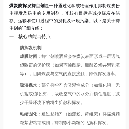
煤炭防挥发抑尘剂
是一种通过化学或物理作用抑制煤炭粉
尘挥发及扬尘的专用制剂，其核心目标是减少煤炭在储
存、运输和使用过程中的损耗及环境污染。以下是关于抑
尘剂的详细介绍：
一、核心功能与特点
防挥发机制
成膜封闭
：抑尘剂喷洒后会在煤炭表面形成一层透气
但致密的保护膜（如聚丙烯酰胺、醋酸乙烯共聚乳液
等），阻隔煤炭与空气的直接接触，降低挥发速率。
吸湿保水
：部分抑尘剂含吸湿性成分（如氯化钙、无
机盐或植物胶），吸收空气中的水分并锁住湿度，减
少干燥环境下的粉尘扩散和挥发。
粘结固化
：通过粘结剂（如淀粉、纤维素）将煤炭颗
粒紧密粘结成团，抑制微小颗粒的飞扬和挥发。