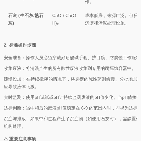
作。
石灰 (生石灰/熟石
CaO / Ca(O
成本低廉，来源广泛。但反
灰)
H)₂
沉淀和污泥处理设施。
2. 标准操作步骤
安全准备
：操作人员必须穿戴好耐酸碱手套、护目镜、防腐蚀工作服等
收集废液
：将清洗产生的所有酸性废液收集到专用的耐腐蚀容器中。
缓慢投加
：在持续搅拌的情况下，将选定的碱性药剂
缓慢、分批
地加
应导致液体飞溅。
实时监测
：使用pH试纸或pH计持续监测废液的pH值变化。当pH值接
达标判断
：当中和后的废液pH值稳定在
6-9
的范围内时，即视为达标
沉淀与排放
：如果中和过程产生了沉淀物（如使用石灰时），需静置使
机构处理。
⚠️ 重要注意事项