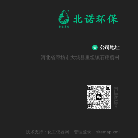
公司地址
河北省廊坊市大城县里坦镇石疙瘩村
扫
描
微
信
号
技术支持：
化工仪器网
管理登录
sitemap.xml