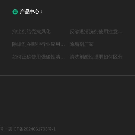
产品中心：
抑尘剂结壳抗风化
反渗透清洗剂使用注意事项
除垢剂在哪些行业应用广泛？
除垢剂厂家
如何正确使用强酸性清洗剂？
清洗剂酸性强弱如何区分
案号：
冀ICP备2024061793号-1