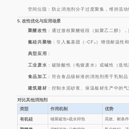
空间位阻：防止消泡剂分子过度聚集，维持流动
5. 改性优化与应用场景
聚醚改性
：通过接枝聚醚链段（如聚乙二醇），
氟硅共聚物
：引入氟基团（-CF₃）增强耐温性
典型应用
：
工业废水
：破除酸性（电镀废水）或碱性（造纸
食品加工
：符合食品级标准的消泡剂用于乳制品
建筑建材
：控制水泥砂浆、保温板材生产中的气
对比其他消泡剂
类型
作用机制
优势
有机硅
铺展破泡+疏水抑泡
高效、耐条件