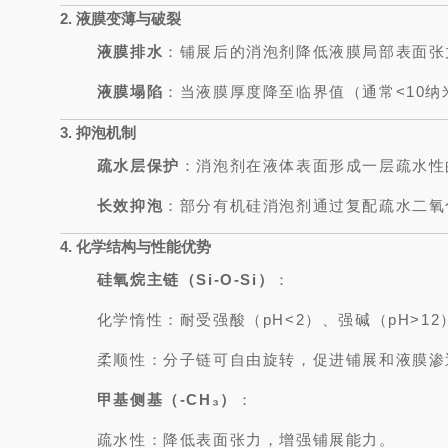
2. 液膜变薄与破裂
液膜排水
：铺展后的消泡剂降低液膜局部表面张
液膜塌陷
：当液膜厚度降至临界值（通常<10
3. 抑泡机制
疏水层保护
：消泡剂在液体表面形成一层疏水性
长效抑泡
：部分有机硅消泡剂通过复配疏水二氧
4. 化学结构与性能优势
硅氧烷主链（Si-O-Si）
：
化学惰性：耐受强酸（pH<2）、强碱（pH>1
柔顺性：分子链可自由旋转，促进铺展和液膜渗
甲基侧基（-CH₃）
：
疏水性：降低表面张力，增强铺展能力。