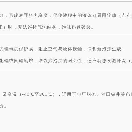
力，形成表面张力梯度，促使液膜中的液体向周围流动（吉布
纳米）时，无法维持气泡结构，泡沫迅速破裂。
的硅氧烷保护膜，阻止空气与液体接触，抑制新泡沫生成。
化硅或氟硅氧烷，增强抑泡层的耐久性，适应动态发泡环境（
2）及高温（-40℃至300℃），适用于电厂脱硫、油田钻井等条
透。