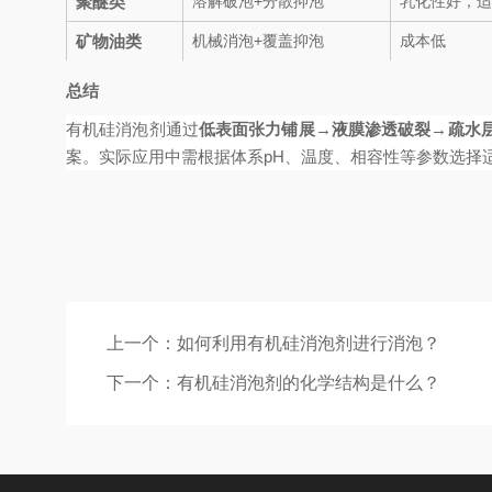
聚醚类
溶解破泡+分散抑泡
乳化性好，适
矿物油类
机械消泡+覆盖抑泡
成本低
总结
有机硅消泡剂通过
低表面张力铺展→液膜渗透破裂→疏水
案。实际应用中需根据体系pH、温度、相容性等参数选择
上一个：
如何利用有机硅消泡剂进行消泡？
下一个：
有机硅消泡剂的化学结构是什么？