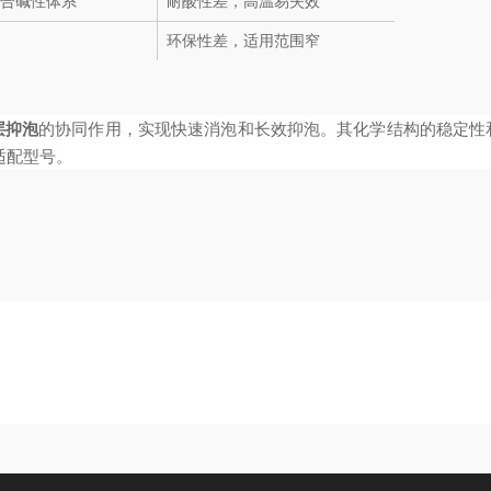
合碱性体系
耐酸性差，高温易失效
环保性差，适用范围窄
层抑泡
的协同作用，实现快速消泡和长效抑泡。其化学结构的稳定性
适配型号。