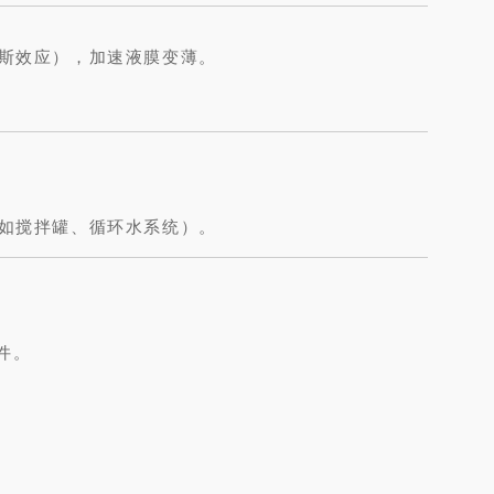
斯效应），加速液膜变薄。
如搅拌罐、循环水系统）。
件。